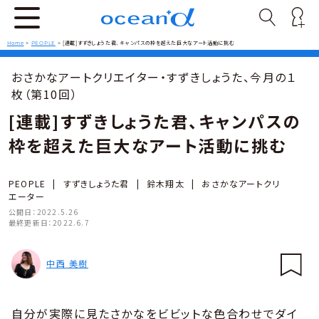
Home
>
PEOPLE
>
[連載]すずきしょうた君、キャンパスの枠を超えた巨大なアート活動に挑む
おさかなアートクリエイター・すずきしょうた、今月の１
枚（第10回）
[連載]すずきしょうた君、キャンパスの
枠を超えた巨大なアート活動に挑む
PEOPLE
|
すずきしょうた君
|
鈴木翔太
|
おさかなアートクリ
エーター
公開日：
2022.5.26
最終更新日：
2022.6.7
中西 美樹
自分が実際に見たさかなをビビットな色合わせでダイ