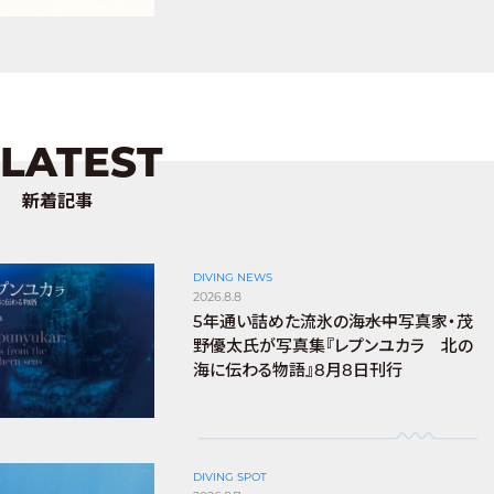
LATEST
新着記事
DIVING NEWS
2026.8.8
5年通い詰めた流氷の海――水中写真家・茂
野優太氏が写真集『レプンユカラ 北の
海に伝わる物語』8月8日刊行
DIVING SPOT