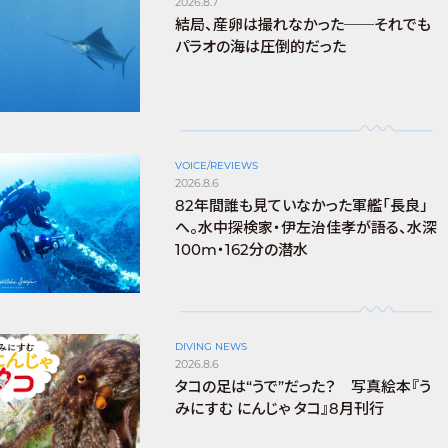
2026.8.7
結局、産卵は撮れなかった──それでも
パラオの海は圧倒的だった
VOICE/REVIEWS
2026.8.6
82年間誰も見ていなかった軍艦「長良」
へ。水中探検家・伊左治佳孝が語る、水深
100m・162分の潜水
DIVING NEWS
2026.8.6
タコの足は“うで”だった？ 写真絵本『う
みにすむ にんじゃ タコ』8月刊行