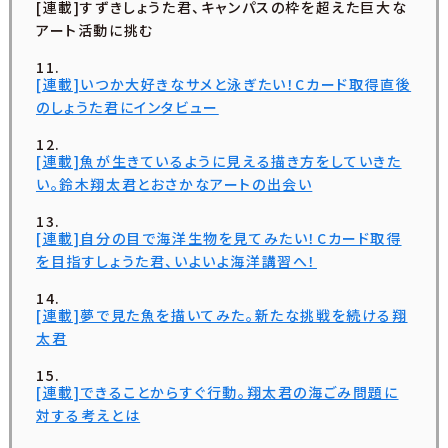
[連載]すずきしょうた君、キャンパスの枠を超えた巨大な
アート活動に挑む
[連載]いつか大好きなサメと泳ぎたい！Cカード取得直後
のしょうた君にインタビュー
[連載]魚が生きているように見える描き方をしていきた
い。鈴木翔太君とおさかなアートの出会い
[連載]自分の目で海洋生物を見てみたい！Cカード取得
を目指すしょうた君、いよいよ海洋講習へ！
[連載]夢で見た魚を描いてみた。新たな挑戦を続ける翔
太君
[連載]できることからすぐ行動。翔太君の海ごみ問題に
対する考えとは