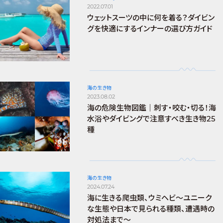
2022.07.01
ウェットスーツの中に何を着る？ダイビン
グを快適にするインナーの選び方ガイド
海の生き物
2023.08.02
海の危険生物図鑑｜刺す・咬む・切る！海
水浴やダイビングで注意すべき生き物25
種
海の生き物
2024.07.24
海に生きる爬虫類、ウミヘビ～ユニーク
な生態や日本で見られる種類、遭遇時の
対処法まで～