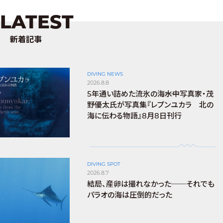
LATEST
新着記事
DIVING NEWS
2026.8.8
5年通い詰めた流氷の海――水中写真家・茂
野優太氏が写真集『レプンユカラ 北の
海に伝わる物語』8月8日刊行
DIVING SPOT
2026.8.7
結局、産卵は撮れなかった──それでも
パラオの海は圧倒的だった