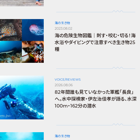
海の生き物
2023.08.02
海の危険生物図鑑｜刺す・咬む・切る！海
水浴やダイビングで注意すべき生き物25
種
VOICE/REVIEWS
2026.08.06
82年間誰も見ていなかった軍艦「長良」
へ。水中探検家・伊左治佳孝が語る、水深
100m・162分の潜水
海の生き物