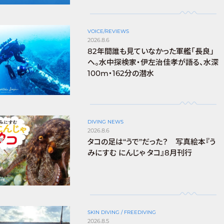
VOICE/REVIEWS
2026.8.6
82年間誰も見ていなかった軍艦「長良」
へ。水中探検家・伊左治佳孝が語る、水深
100m・162分の潜水
DIVING NEWS
2026.8.6
タコの足は“うで”だった？ 写真絵本『う
みにすむ にんじゃ タコ』8月刊行
SKIN DIVING / FREEDIVING
2026.8.5