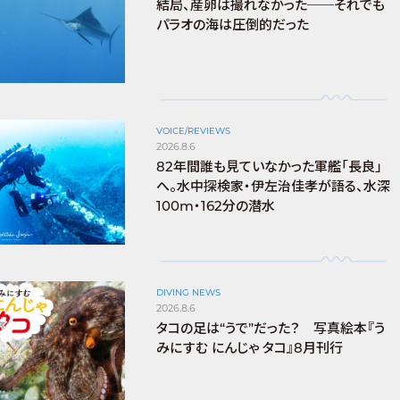
結局、産卵は撮れなかった──それでも
パラオの海は圧倒的だった
VOICE/REVIEWS
2026.8.6
82年間誰も見ていなかった軍艦「長良」
へ。水中探検家・伊左治佳孝が語る、水深
100m・162分の潜水
DIVING NEWS
2026.8.6
タコの足は“うで”だった？ 写真絵本『う
みにすむ にんじゃ タコ』8月刊行