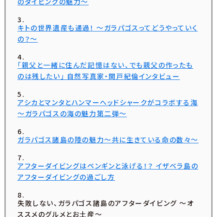
のダイビングの魅力～
キトの世界遺産も通過！ ～ガラパゴスってどうやっていく
の？～
「親父と一緒に住んだ記憶はない、でも親父の作ったも
のは残したい」 自然写真家・関戸紀倫インタビュー
アシカとマンタとハンマーヘッドシャークがコラボする海
～ガラパゴスの海の魅力第二弾～
ガラパゴス諸島の陸の魅力～共に生きている命の数々～
アフターダイビングはペンギンと泳げる！？ イザベラ島の
アフターダイビングの過ごし方
失敗しない、ガラパゴス諸島のアフターダイビング 〜オ
ススメのグルメとお土産〜