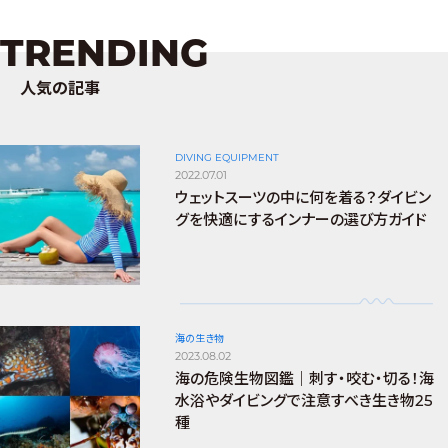
TRENDING
人気の記事
DIVING EQUIPMENT
2022.07.01
ウェットスーツの中に何を着る？ダイビン
グを快適にするインナーの選び方ガイド
海の生き物
2023.08.02
海の危険生物図鑑｜刺す・咬む・切る！海
水浴やダイビングで注意すべき生き物25
種