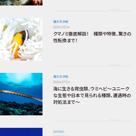
海の生き物
2024.03.14
クマノミ徹底解説！ 種類や特徴、驚きの
性転換まで！
海の生き物
2024.07.24
海に生きる爬虫類、ウミヘビ～ユニーク
な生態や日本で見られる種類、遭遇時の
対処法まで～
DIVING