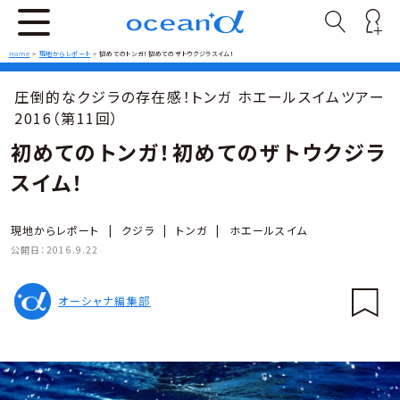
Home
>
現地からレポート
>
初めてのトンガ！初めてのザトウクジラスイム！
圧倒的なクジラの存在感！トンガ ホエールスイムツアー
2016（第11回）
初めてのトンガ！初めてのザトウクジラ
スイム！
現地からレポート
|
クジラ
|
トンガ
|
ホエールスイム
公開日：
2016.9.22
オーシャナ編集部