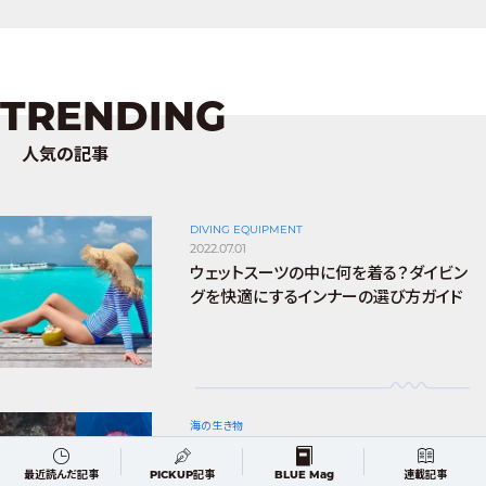
TRENDING
人気の記事
DIVING EQUIPMENT
2022.07.01
ウェットスーツの中に何を着る？ダイビン
グを快適にするインナーの選び方ガイド
海の生き物
2023.08.02
海の危険生物図鑑｜刺す・咬む・切る！海
最近読んだ記事
PICKUP記事
BLUE Mag
連載記事