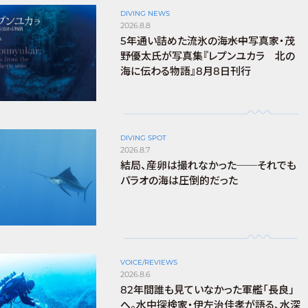
DIVING NEWS
2026.8.8
5年通い詰めた流氷の海――水中写真家・茂
野優太氏が写真集『レプンユカラ 北の
海に伝わる物語』8月8日刊行
DIVING SPOT
2026.8.7
結局、産卵は撮れなかった──それでも
パラオの海は圧倒的だった
VOICE/REVIEWS
2026.8.6
82年間誰も見ていなかった軍艦「長良」
へ。水中探検家・伊左治佳孝が語る、水深