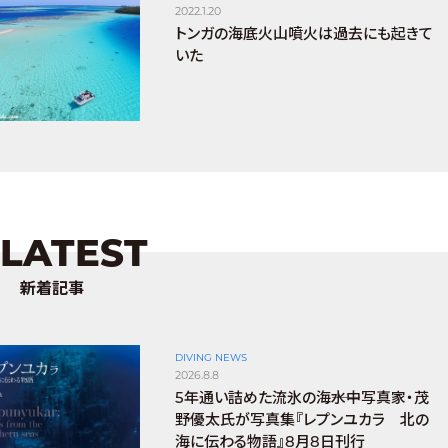
2022.1.20
トンガの海底火山噴火は過去にも起きて
いた
LATEST
新着記事
DIVING NEWS
2026.8.8
5年通い詰めた流氷の海――水中写真家・茂
野優太氏が写真集『レプンユカラ 北の
海に伝わる物語』8月8日刊行