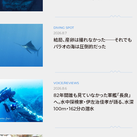
DIVING SPOT
2026.8.7
結局、産卵は撮れなかった──それでも
パラオの海は圧倒的だった
VOICE/REVIEWS
2026.8.6
82年間誰も見ていなかった軍艦「長良」
へ。水中探検家・伊左治佳孝が語る、水深
100m・162分の潜水