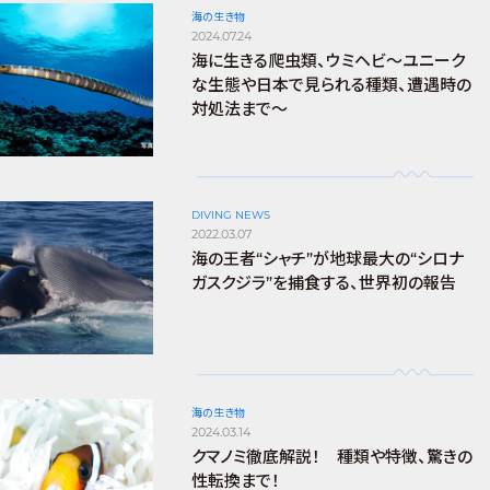
海の生き物
2024.07.24
海に生きる爬虫類、ウミヘビ～ユニーク
な生態や日本で見られる種類、遭遇時の
対処法まで～
DIVING NEWS
2022.03.07
海の王者“シャチ”が地球最大の“シロナ
ガスクジラ”を捕食する、世界初の報告
海の生き物
2024.03.14
クマノミ徹底解説！ 種類や特徴、驚きの
性転換まで！