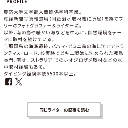
PROFILE
慶応大学文学部人間関係学科卒業。
産経新聞写真報道局（同紙潜水取材班に所属）を経てフ
リーのフォトグラファー＆ライターに。
以降、南の島や暖かい海などを中心に、自然環境をテー
マに取材を続けている。
与那国島の海底遺跡、バハマ・ビミニ島の海に沈むアトラ
ンティス・ロード、核実験でビキニ環礁に沈められた戦艦
長門、南オーストラリア でのホオジロザメ取材などの水
中取材経験もある。
ダイビング経験本数5500本以上。
同じライターの記事を読む