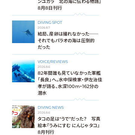
ンユカラ 北の海に伝わる物語』
8月8日刊行
DIVING SPOT
2026.8.7
結局、産卵は撮れなかった──
それでもパラオの海は圧倒的
だった
VOICE/REVIEWS
2026.8.6
82年間誰も見ていなかった軍艦
「長良」へ。水中探検家・伊左治佳
孝が語る、水深100m・162分の
潜水
DIVING NEWS
2026.8.6
タコの足は“うで”だった？ 写真
絵本『うみにすむ にんじゃ タコ』
8月刊行