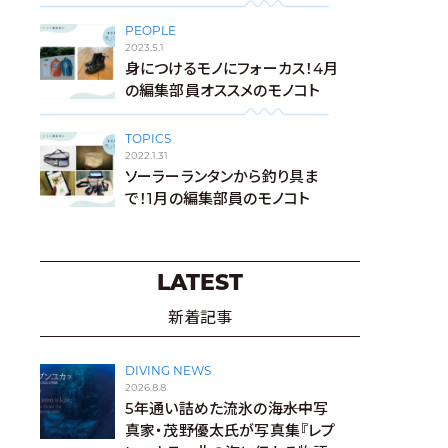
PEOPLE
2023.5.1
身につけるモノにフォーカス！4月
の編集部員オススメのモノコト
TOPICS
2022.1.31
ソーラーランタンから釣り具ま
で！1月の編集部員のモノコト
LATEST
新着記事
DIVING NEWS
2026.8.8
5年通い詰めた流氷の海――水中写
真家・茂野優太氏が写真集『レプ