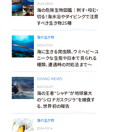
2023.08.02
海の危険生物図鑑｜刺す・咬む・
切る！海水浴やダイビングで注意
すべき生き物25種
海の生き物
2024.07.24
海に生きる爬虫類、ウミヘビ～ユ
ニークな生態や日本で見られる
種類、遭遇時の対処法まで～
DIVING NEWS
2022.03.07
海の王者“シャチ”が地球最大
の“シロナガスクジラ”を捕食す
る、世界初の報告
海の生き物
2024.03.14