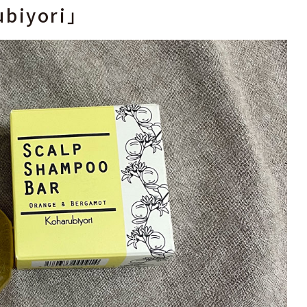
iyori」