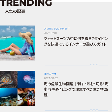
TRENDING
人気の記事
DIVING EQUIPMENT
2022.07.01
ウェットスーツの中に何を着る？ダイビン
グを快適にするインナーの選び方ガイド
海の生き物
2023.08.02
海の危険生物図鑑｜刺す・咬む・切る！海
水浴やダイビングで注意すべき生き物25
種