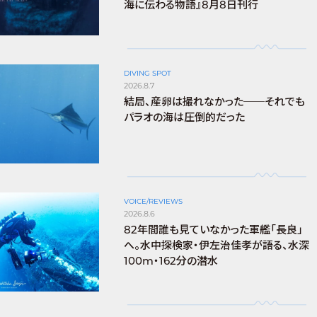
海に伝わる物語』8月8日刊行
DIVING SPOT
2026.8.7
結局、産卵は撮れなかった──それでも
パラオの海は圧倒的だった
VOICE/REVIEWS
2026.8.6
82年間誰も見ていなかった軍艦「長良」
へ。水中探検家・伊左治佳孝が語る、水深
100m・162分の潜水