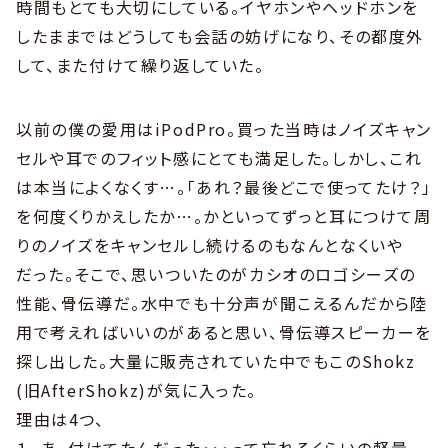
時間もとても大切にしている。イヤホンやヘッドホンを
したままではどうしても会話の妨げになり、その都度外
して、また付けて繰り返していた。
以前の僕の愛用はiPodPro。買った当時はノイズキャン
セルや耳でのフィット感にとても満足した。しかし、これ
は本当によくなくす…。「あれ？最後どこで使ってたけ？」
を何度くりかえしたか…。かといってずっと耳につけて周
りのノイズをキャンセルし続けるのもなんとなくいや
だった。そこで、思いついたのがカシオのロゴシーズの
性能、骨伝導だ。水中でも十分声が聞こえるんだから陸
用で考えればいいのがあると思い、骨伝導スピーカーを
探し出した。大量に販売されていた中でもこのShokz
(旧AfterShokz)が気に入った。
理由は4つ、
１. あ、付けてたんだった・・・って忘れるくらいの軽量