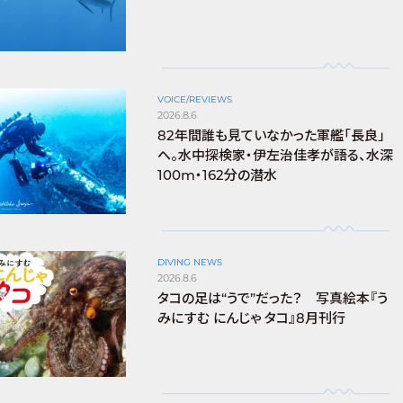
VOICE/REVIEWS
2026.8.6
82年間誰も見ていなかった軍艦「長良」
へ。水中探検家・伊左治佳孝が語る、水深
100m・162分の潜水
DIVING NEWS
2026.8.6
タコの足は“うで”だった？ 写真絵本『う
みにすむ にんじゃ タコ』8月刊行