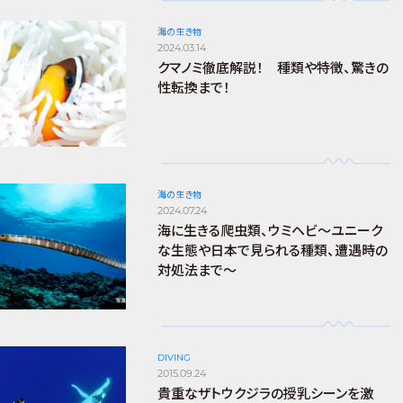
海の生き物
2024.03.14
クマノミ徹底解説！ 種類や特徴、驚きの
性転換まで！
海の生き物
2024.07.24
海に生きる爬虫類、ウミヘビ～ユニーク
な生態や日本で見られる種類、遭遇時の
対処法まで～
DIVING
2015.09.24
貴重なザトウクジラの授乳シーンを激