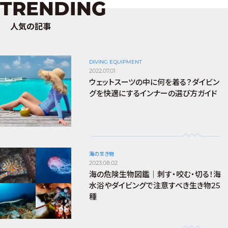
TRENDING
人気の記事
DIVING EQUIPMENT
2022.07.01
ウェットスーツの中に何を着る？ダイビン
グを快適にするインナーの選び方ガイド
海の生き物
2023.08.02
海の危険生物図鑑｜刺す・咬む・切る！海
水浴やダイビングで注意すべき生き物25
種