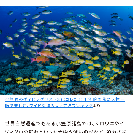
小笠原のダイビングベスト３はコレだ！！圧倒的魚影に大物三
昧で楽しむ、ワイドな海の見どころランキング
より
世界自然遺産でもある小笠原諸島では、シロワニやイ
ソマグロの群れといった大物や濃い魚影など、迫力のあ