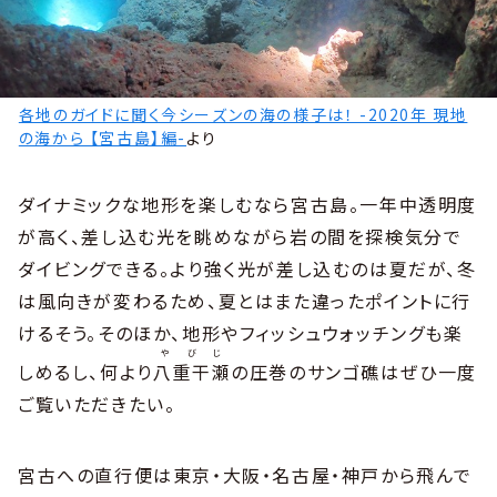
各地のガイドに聞く今シーズンの海の様子は！ -2020年 現地
の海から 【宮古島】編-
より
ダイナミックな地形を楽しむなら宮古島。一年中透明度
が高く、差し込む光を眺めながら岩の間を探検気分で
ダイビングできる。より強く光が差し込むのは夏だが、冬
は風向きが変わるため、夏とはまた違ったポイントに行
けるそう。そのほか、地形やフィッシュウォッチングも楽
やびじ
しめるし、何より
八重干瀬
の圧巻のサンゴ礁はぜひ一度
ご覧いただきたい。
宮古への直行便は東京・大阪・名古屋・神戸から飛んで