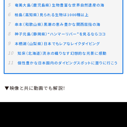
奄美大島（鹿児島県）生物豊富な世界自然遺産の海
柏島（高知県）見られる生物は1000種以上
串本（和歌山県）黒潮の恵み豊かな関西屈指の海
神子元島（静岡県）“ハンマーリバー”を見るならココ
本栖湖（山梨県）日本でもレアなレイクダイビング
知床（北海道）流氷の織りなす幻想的な光景に感動
個性豊かな日本国内のダイビングスポットに潜りに行こう
▼映像と共に動画でも解説！