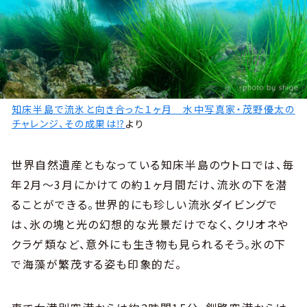
知床半島で流氷と向き合った１ヶ月 水中写真家・茂野優太の
チャレンジ、その成果は⁉
より
世界自然遺産ともなっている知床半島のウトロでは、毎
年2月〜3月にかけての約１ヶ月間だけ、流氷の下を潜
ることができる。世界的にも珍しい流氷ダイビングで
は、氷の塊と光の幻想的な光景だけでなく、クリオネや
クラゲ類など、意外にも生き物も見られるそう。氷の下
で海藻が繁茂する姿も印象的だ。