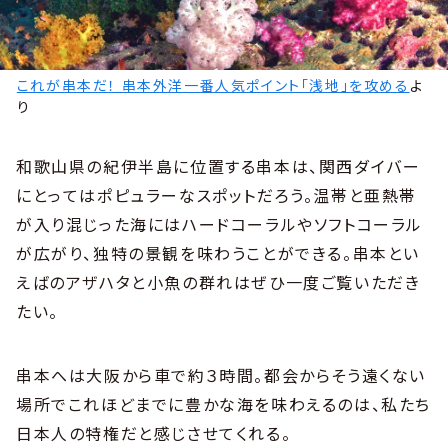
これが串本だ！ 串本外洋一番人気ポイント「浅地」を攻める
よ
り
和歌山県の紀伊半島に位置する串本は、関西ダイバー
にとってはポピュラーなスポットだろう。温帯と亜熱帯
が入り混じった海にはハードコーラルやソフトコーラル
が広がり、独特の景観を味わうことができる。串本とい
えばのアザハタと小魚の群れはぜひ一度ご覧いただき
たい。
串本へは大阪から車で約３時間。都会からそう遠くない
場所でこれほどまでに豊かな海を味わえるのは、私たち
日本人の特権だと感じさせてくれる。