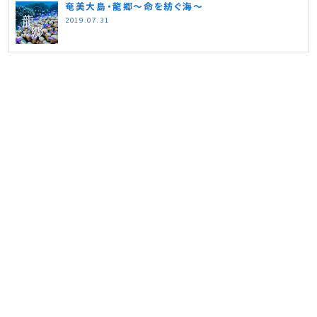
奄美大島・龍郷～命を紡ぐ海～
2019.07.31