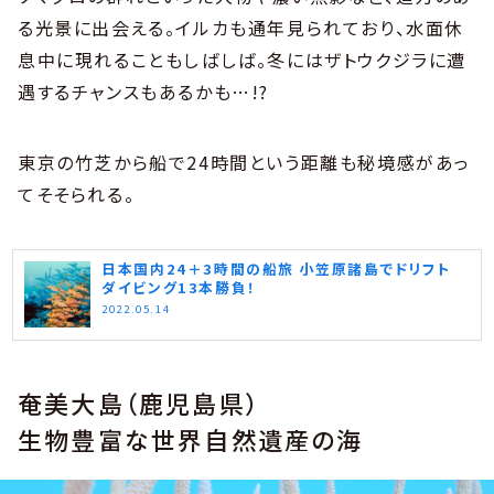
る光景に出会える。イルカも通年見られており、水面休
息中に現れることもしばしば。冬にはザトウクジラに遭
遇するチャンスもあるかも…!?
東京の竹芝から船で24時間という距離も秘境感があっ
てそそられる。
日本国内24＋3時間の船旅 小笠原諸島でドリフト
ダイビング13本勝負！
2022.05.14
奄美大島（鹿児島県）
生物豊富な世界自然遺産の海