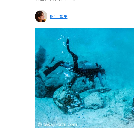
稲生 薫子