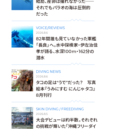
結局、産卵は撮れなかった──
それでもパラオの海は圧倒的
だった
VOICE/REVIEWS
2026.8.6
82年間誰も見ていなかった軍艦
「長良」へ。水中探検家・伊左治佳
孝が語る、水深100m・162分の
潜水
DIVING NEWS
2026.8.6
タコの足は“うで”だった？ 写真
絵本『うみにすむ にんじゃ タコ』
8月刊行
SKIN DIVING / FREEDIVING
2026.8.5
大会デビューは約半数。それぞれ
の挑戦が輝いた「沖縄フリーダイ