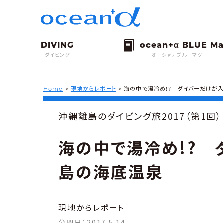
ダイビング
オーシャナブルーマグ
Home
>
現地からレポート
>
海の中で湯冷め!? ダイバーだけが
沖縄離島のダイビング旅2017（第1回）
海の中で湯冷め!? 
島の海底温泉
現地からレポート
公開日：
2017.5.14