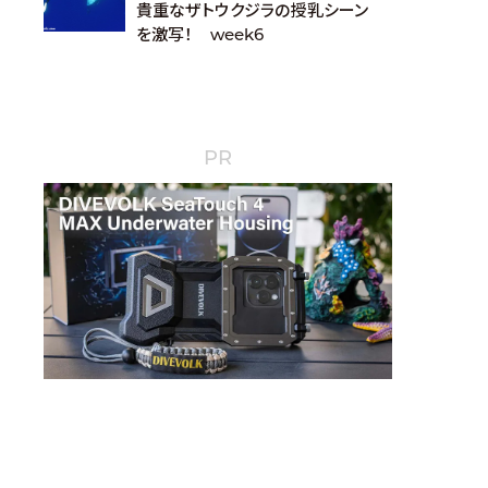
貴重なザトウクジラの授乳シーン
を激写！ week6
PR