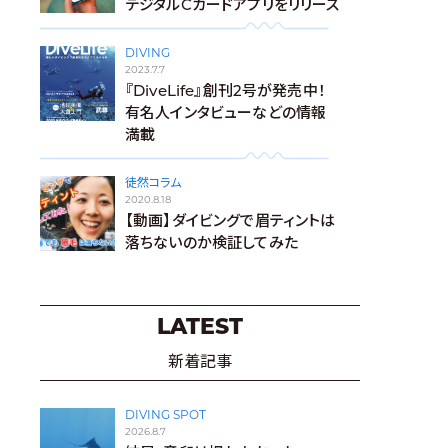
デジタルCカードアプリをリリース
DIVING
2023.7.7
『DiveLife』創刊2号が発売中！
有名人インタビューなどの情報
満載
徒然コラム
2020.8.18
【動画】ダイビングで眉ティントは
落ちないのか検証してみた
LATEST
新着記事
DIVING SPOT
2026.8.7