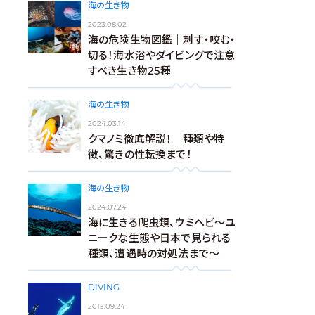
海の生き物
2023.08.02
海の危険生物図鑑｜刺す・咬む・
切る！海水浴やダイビングで注意
すべき生き物25種
海の生き物
2024.03.14
クマノミ徹底解説！ 種類や特
徴、驚きの性転換まで！
海の生き物
2024.07.24
海に生きる爬虫類、ウミヘビ～ユ
ニークな生態や日本で見られる
種類、遭遇時の対処法まで～
DIVING
2015.09.24