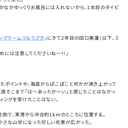
かなかゆっくりお風呂には入れないから、1本目のダイビ
ングチームうなりざき
」にきて2年目の田口美蓮（以下、ミ
めには注意してくださいね～!!」
いたポイントや、海底からぽこぽこと何かが沸き上がって
正直そこまで「は～あったか〜い」と感じたことはなかっ
フィングを受けたことはない。
北側で、東港から沖合約1kmのところに位置する。
の小さな山状になった珍しい光景が広がった。