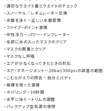
・適切なウエイト量とウエイトのチェック
・スノーケル／レギュレーター交換
・水面を泳ぐ－正しい水面習慣
・ファイブ・ポイント潜降
・中性浮力－パワー・インフレーター
・全部に水の入ったマスクのクリア
・マスクの脱着とクリア
・マスクなし呼吸
・エアが少なくなってきたときの対応
・エア・マネージメント－20bar/300psiの誤差の範囲
・こむらがえりの除去－自分とバディ
・視標を使った潜降
・ホバリング－30秒間
・水平に泳ぐ－トリムの調整
・バックアップ空気源の使用