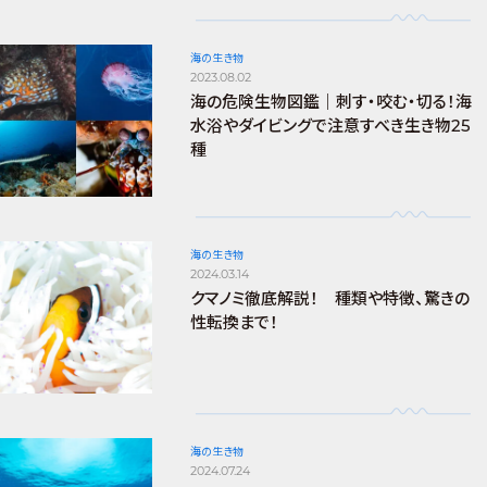
海の生き物
2023.08.02
海の危険生物図鑑｜刺す・咬む・切る！海
水浴やダイビングで注意すべき生き物25
種
海の生き物
2024.03.14
クマノミ徹底解説！ 種類や特徴、驚きの
性転換まで！
海の生き物
2024.07.24