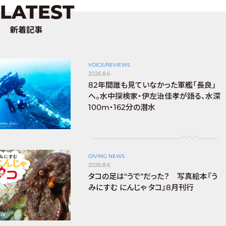
LATEST
新着記事
VOICE/REVIEWS
2026.8.6
82年間誰も見ていなかった軍艦「長良」
へ。水中探検家・伊左治佳孝が語る、水深
100m・162分の潜水
DIVING NEWS
2026.8.6
タコの足は“うで”だった？ 写真絵本『う
みにすむ にんじゃ タコ』8月刊行