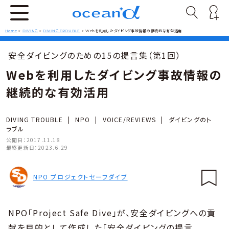
Home
>
DIVING
>
DIVING TROUBLE
>
Webを利用したダイビング事故情報の継続的な有効活用
安全ダイビングのための15の提言集（第1回）
Webを利用したダイビング事故情報の
継続的な有効活用
DIVING TROUBLE
|
NPO
|
VOICE/REVIEWS
|
ダイビングのト
ラブル
公開日：
2017.11.18
最終更新日：
2023.6.29
NPO プロジェクトセーフダイブ
NPO「Project Safe Dive」が、安全ダイビングへの貢
献を目的として作成した「安全ダイビングの提言