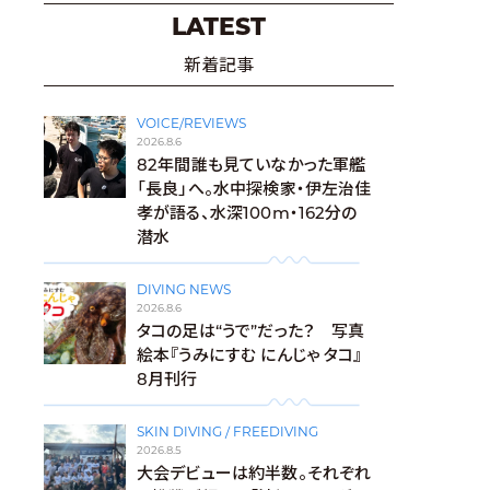
LATEST
新着記事
VOICE/REVIEWS
2026.8.6
82年間誰も見ていなかった軍艦
「長良」へ。水中探検家・伊左治佳
孝が語る、水深100m・162分の
潜水
DIVING NEWS
2026.8.6
タコの足は“うで”だった？ 写真
絵本『うみにすむ にんじゃ タコ』
8月刊行
SKIN DIVING / FREEDIVING
2026.8.5
大会デビューは約半数。それぞれ