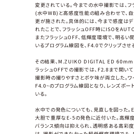
変更されている。今までの水中撮影では、フ
(水中WB)と高感度性能の組み合わせで、
更が施された。具体的には、今まで感度はデフ
れたことで、フラッシュOFF時にISOをA
またフラッシュOFF、低輝度環境で、明るい
いるプログラム線図を、F4.0でクリップさ
その結果、M.ZUIKO DIGITAL ED 60
ラッシュOFFでの撮影では、F2.8まで開い
撮影時の撮りやすさとボケ味が両立した。ワ
F4.0~のプログラム線図となり、レンズ
いる。
水中での発色についても、見直しを図った。E
大胆で重厚なE-5の発色に近付いた。高輝
バランス傾向は抑えられ、透明感ある高彩度
は、撮影ができなかった超低輝度環境でも、新しく