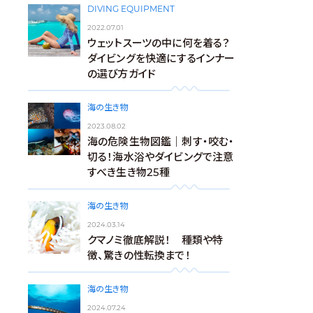
DIVING EQUIPMENT
2022.07.01
ウェットスーツの中に何を着る？
ダイビングを快適にするインナー
の選び方ガイド
海の生き物
2023.08.02
海の危険生物図鑑｜刺す・咬む・
切る！海水浴やダイビングで注意
すべき生き物25種
海の生き物
2024.03.14
クマノミ徹底解説！ 種類や特
徴、驚きの性転換まで！
海の生き物
2024.07.24