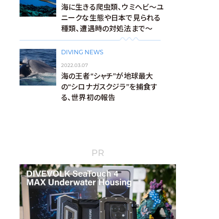
海に生きる爬虫類、ウミヘビ～ユ
ニークな生態や日本で見られる
種類、遭遇時の対処法まで～
DIVING NEWS
2022.03.07
海の王者“シャチ”が地球最大
の“シロナガスクジラ”を捕食す
る、世界初の報告
PR