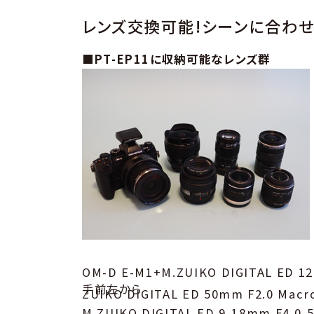
レンズ交換可能!シーンに合わ
■PT-EP11に収納可能なレンズ群
OM-D E-M1+M.ZUIKO DIGITAL ED 1
手前左から
ZUIKO DIGITAL ED 50mm F2.0 Macr
M.ZUIKO DIGITAL ED 9-18mm F4.0-5