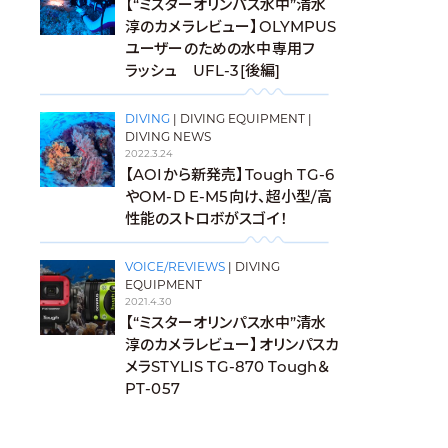
【“ミスターオリンパス水中”清水
淳のカメラレビュー】OLYMPUS
ユーザーのための水中専用フ
ラッシュ UFL-3[後編]
DIVING
|
DIVING EQUIPMENT
|
DIVING NEWS
2022.3.24
【AOIから新発売】Tough TG-6
やOM-D E-M5向け、超小型/高
性能のストロボがスゴイ！
VOICE/REVIEWS
|
DIVING
EQUIPMENT
2021.4.30
【“ミスターオリンパス水中”清水
淳のカメラレビュー】オリンパスカ
メラSTYLIS TG-870 Tough＆
PT-057