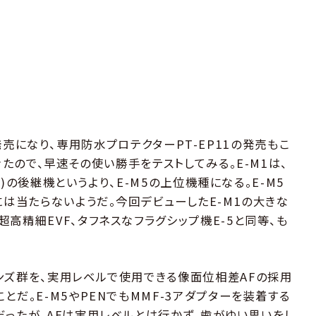
1)が発売になり、専用防水プロテクターPT-EP11の発売もこ
きたので、早速その使い勝手をテストしてみる。E-M1は、
M5)の後継機というより、E-M5の上位機種になる。E-M5
には当たらないようだ。今回デビューしたE-M1の大きな
高精細EVF、タフネスなフラグシップ機E-5と同等、も
。
ンズ群を、実用レベルで使用できる像面位相差AFの採用
とだ。E-M5やPENでもMMF-3アダプターを装着する
だったが、AFは実用レベルとは行かず、歯がゆい思いをし