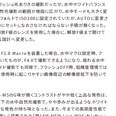
ラッシュ光ありきの撮影だったが、水中ホワイトバランス
自然光撮影の範囲が格段に広がり、水中モードも大きく変
ォルトでISO200に設定されていたが、AUTOに変更さ
UTOにセットしなおさなければならない手間が無くなった。
開放F値のレンズを使用した場合に、解放F値まで開けて
せる設計へ変更した。
mm F2.8 Macroを装着した場合、水中マクロ設定時、フ
ていたものが、F4.0で撮影できるようになり、揺れる水中
イド撮影でも同様で、フラッシュOFF時、低輝度環境では
ポート使用時に起こりやすい画像周辺の解像感低下を防いで
-M5のG味が強くコントラストがやや低く上品な発色は、
度下の水中自然光撮影で、やや赤みが出るようなホワイト
な発色が持ち味となった。また、今までの高感度性能で
搭載された「新16M NEW Live MOS センサー」