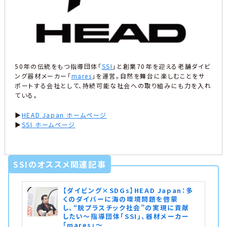
50年の伝統をもつ指導団体「
SSI
」と創業70年を迎える老舗ダイビ
ング器材メーカー「
mares
」を運営。自然を舞台に楽しむことをサ
ポートする会社として、持続可能な社会への取り組みにも力を入れ
ている。
▶︎
HEAD Japan ホームページ
▶︎
SSI ホームページ
SSIのオススメ関連記事
【ダイビング×SDGs】HEAD Japan：多
くのダイバーに海の環境問題を啓蒙
し、“脱プラスチック社会”の実現に貢献
したい〜指導団体「SSI」、器材メーカー
「mares」〜