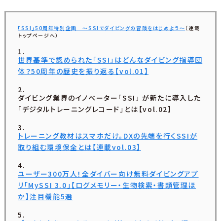
「SSI」50周年特別企画 〜SSIでダイビングの冒険をはじめよう～
（連載
トップページへ）
世界基準で認められた「SSI」はどんなダイビング指導団
体？50周年の歴史を振り返る【vol.01】
ダイビング業界のイノベーター「SSI」 が新たに導入した
「デジタルトレーニングレコード」とは【vol.02】
トレーニング教材はスマホだけ。DXの先端を行くSSIが
取り組む環境保全とは【連載vol.03】
ユーザー300万人！全ダイバー向け無料ダイビングアプ
リ「MySSI 3.0」【ログメモリー・生物検索・書類管理ほ
か】注目機能5選