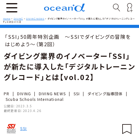
Home
>
DIVING
>
DIVING NEWS
>
ダイビング業界のイノベーター「SSI」 が新たに導入した「デジタルトレーニングレコー
ド」とは【vol.02】
「SSI」50周年特別企画 〜SSIでダイビングの冒険を
はじめよう～（第2回）
ダイビング業界のイノベーター「SSI」
が新たに導入した「デジタルトレーニン
グレコード」とは【vol.02】
PR
|
DIVING
|
DIVING NEWS
|
SSI
|
ダイビング指導団体
|
Scuba Schools International
公開日：
2023.3.5
最終更新日：
2023.4.26
SSI