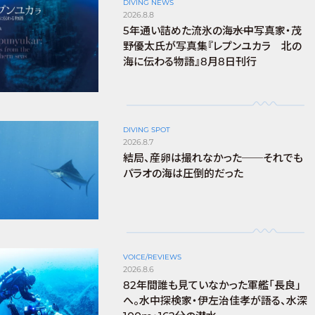
DIVING NEWS
2026.8.8
5年通い詰めた流氷の海――水中写真家・茂
野優太氏が写真集『レプンユカラ 北の
海に伝わる物語』8月8日刊行
DIVING SPOT
2026.8.7
結局、産卵は撮れなかった──それでも
パラオの海は圧倒的だった
VOICE/REVIEWS
2026.8.6
82年間誰も見ていなかった軍艦「長良」
へ。水中探検家・伊左治佳孝が語る、水深