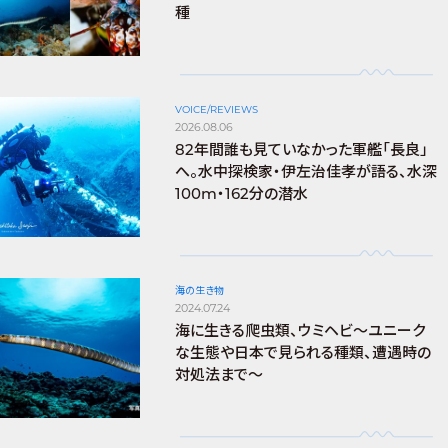
種
VOICE/REVIEWS
2026.08.06
82年間誰も見ていなかった軍艦「長良」
へ。水中探検家・伊左治佳孝が語る、水深
100m・162分の潜水
海の生き物
2024.07.24
海に生きる爬虫類、ウミヘビ～ユニーク
な生態や日本で見られる種類、遭遇時の
対処法まで～