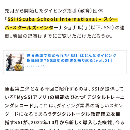
先月から開始したダイビング指導（教育）団体
「
SSI（Scuba Schools International – スクー
バ・スクールズ・インターナショナル）
」（以下、SSI）の連
載。前回の記事はすでにご覧いただけただろうか。
世界基準で認められた「SSI」はどんなダイビング
指導団体？50周年の歴史を振り返る【vol.01】
2023.02.05
連載第二弾となる今回ご紹介するのは、SSIが提供して
いる
「MySSIアプリ」の機能のひとつ「デジタルトレーニ
ングレコード」
。これは、ダイビング業界の新しいスタン
ダードになるであろう
デジタルトータル教育確立を目
指すSSIが、2022年10月から新しく導入した機能
。今ま