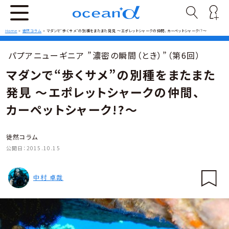
Home
>
徒然コラム
>
マダンで“歩くサメ”の別種をまたまた発見 ～エポレットシャークの仲間、カーペットシャーク!?～
パプアニューギニア ”濃密の瞬間（とき）”（第6回）
マダンで“歩くサメ”の別種をまたまた
発見 ～エポレットシャークの仲間、
カーペットシャーク!?～
徒然コラム
公開日：
2015.10.15
中村 卓哉