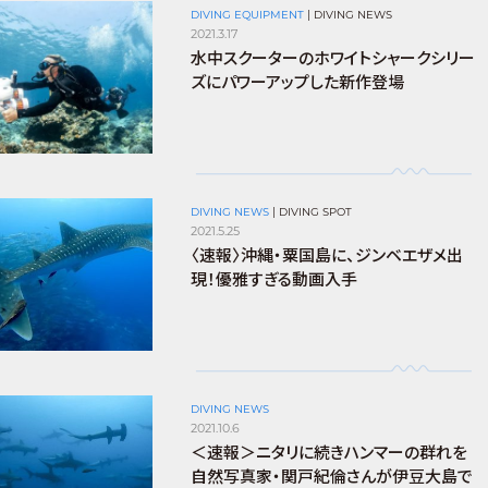
DIVING EQUIPMENT
|
DIVING NEWS
2021.3.17
水中スクーターのホワイトシャークシリー
ズにパワーアップした新作登場
DIVING NEWS
|
DIVING SPOT
2021.5.25
〈速報〉沖縄・粟国島に、ジンベエザメ出
現！優雅すぎる動画入手
DIVING NEWS
2021.10.6
＜速報＞ニタリに続きハンマーの群れを
自然写真家・関戸紀倫さんが伊豆大島で