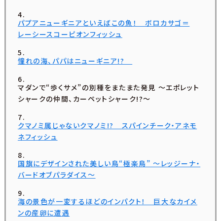
パプアニューギニアといえばこの魚！ ボロカサゴ＝
レーシースコーピオンフィッシュ
憧れの海、パパはニューギニア!?
マダンで“歩くサメ”の別種をまたまた発見 ～エポレット
シャークの仲間、カーペットシャーク!?～
クマノミ属じゃないクマノミ!? スパインチーク・アネモ
ネフィッシュ
国旗にデザインされた美しい鳥“極楽鳥” ～レッジーナ・
バードオブパラダイス～
海の景色が一変するほどのインパクト！ 巨大なカイメ
ンの産卵に遭遇