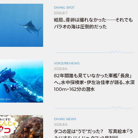
DIVING SPOT
2026.8.7
結局、産卵は撮れなかった──それでも
パラオの海は圧倒的だった
VOICE/REVIEWS
2026.8.6
82年間誰も見ていなかった軍艦「長良」
へ。水中探検家・伊左治佳孝が語る、水深
100m・162分の潜水
DIVING NEWS
2026.8.6
タコの足は“うで”だった？ 写真絵本『う