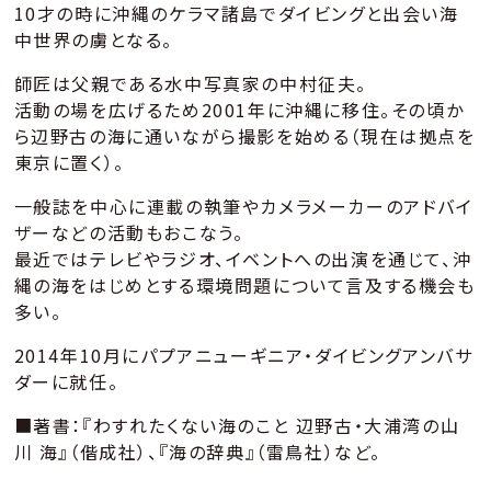
10才の時に沖縄のケラマ諸島でダイビングと出会い海
中世界の虜となる。
師匠は父親である水中写真家の中村征夫。
活動の場を広げるため2001年に沖縄に移住。その頃か
ら辺野古の海に通いながら撮影を始める（現在は拠点を
東京に置く）。
一般誌を中心に連載の執筆やカメラメーカーのアドバイ
ザーなどの活動もおこなう。
最近ではテレビやラジオ、イベントへの出演を通じて、沖
縄の海をはじめとする環境問題について言及する機会も
多い。
2014年10月にパプアニューギニア・ダイビングアンバサ
ダーに就任。
■著書：『わすれたくない海のこと 辺野古・大浦湾の山
川 海』（偕成社）、『海の辞典』（雷鳥社）など。