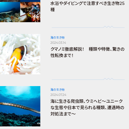
水浴やダイビングで注意すべき生き物25
種
海の生き物
2024.03.14
クマノミ徹底解説！ 種類や特徴、驚きの
性転換まで！
海の生き物
2024.07.24
海に生きる爬虫類、ウミヘビ～ユニーク
な生態や日本で見られる種類、遭遇時の
対処法まで～