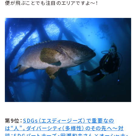
便が飛ぶことでも注目のエリアですよ～！
第9位：
SDGs（エスディージーズ）で重要なの
は“人”。ダイバーシティ（多様性）のその先へ〜対
談：SDGパートナーズ・田瀬和夫さん×オーシャナ・