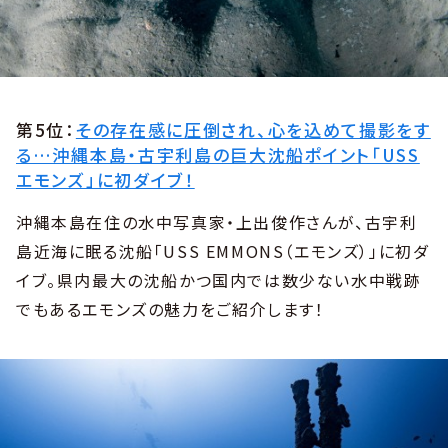
第5位：
その存在感に圧倒され、心を込めて撮影をす
る…沖縄本島・古宇利島の巨大沈船ポイント「USS
エモンズ」に初ダイブ！
沖縄本島在住の水中写真家・上出俊作さんが、古宇利
島近海に眠る沈船「USS EMMONS（エモンズ）」に初ダ
イブ。県内最大の沈船かつ国内では数少ない水中戦跡
でもあるエモンズの魅力をご紹介します！