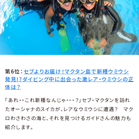
第6位：
セブよりお届け！マクタン島で新種ウミウシ
発見!?ダイビング中に出会った激レア・ウミウシの正
体は？
「あれ・・これ新種なんじゃ・・・？」セブ・マクタンを訪れ
たオーシャナのスイカが、レアなウミウシに遭遇？ マク
ロわさわさの海と、それを見つけるガイドさんの魅力も
紹介します。