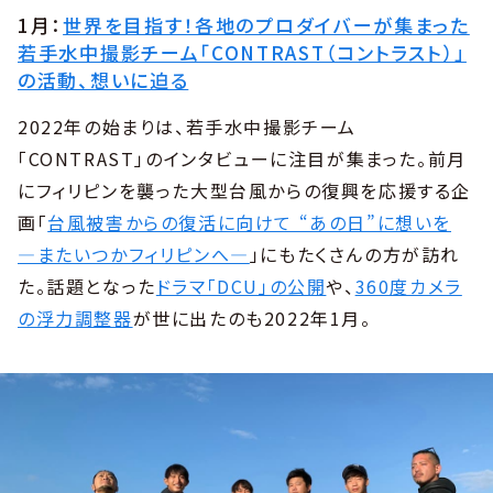
1月：
世界を目指す！各地のプロダイバーが集まった
若手水中撮影チーム「CONTRAST（コントラスト）」
の活動、想いに迫る
2022年の始まりは、若手水中撮影チーム
「CONTRAST」のインタビューに注目が集まった。前月
にフィリピンを襲った大型台風からの復興を応援する企
画「
台風被害からの復活に向けて “あの日”に想いを
―またいつかフィリピンへ―
」にもたくさんの方が訪れ
た。話題となった
ドラマ「DCU」の公開
や、
360度カメラ
の浮力調整器
が世に出たのも2022年1月。