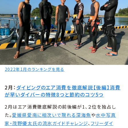
2022年1月のランキングを見る
2月：
ダイビングのエア消費を徹底解説【後編】消費
が早いダイバーの特徴8つと節約のコツ5つ
2月はエア消費徹底解説の前後編が1、２位を独占し
た。
愛媛県愛南に相次いで現れる深海魚
や
水中写真
家・茂野優太氏の流氷ガイドチャレンジ
、
フリーダイ