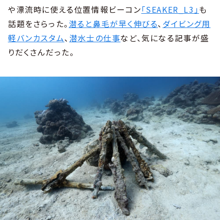
や漂流時に使える位置情報ビーコン
「SEAKER_L3」
も
話題をさらった。
潜ると鼻毛が早く伸びる
、
ダイビング用
軽バンカスタム
、
潜水士の仕事
など、気になる記事が盛
りだくさんだった。