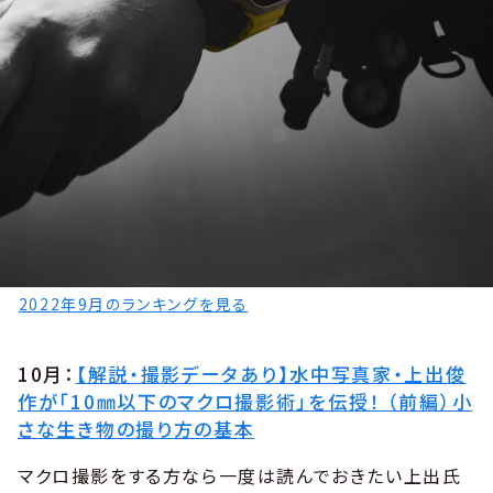
2022年9月のランキングを見る
10月：
【解説・撮影データあり】水中写真家・上出俊
作が「10㎜以下のマクロ撮影術」を伝授！ （前編）小
さな生き物の撮り方の基本
マクロ撮影をする方なら一度は読んでおきたい上出氏