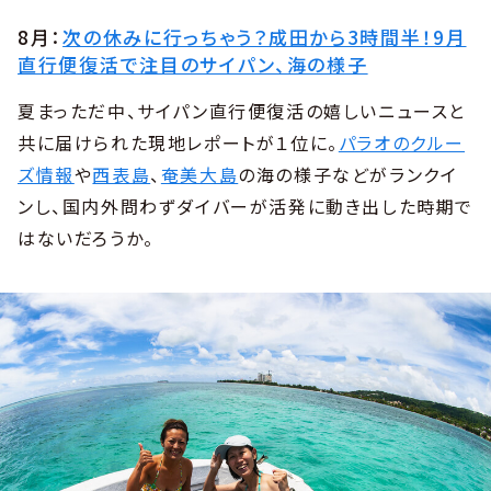
8月：
次の休みに行っちゃう？成田から3時間半！9月
直行便復活で注目のサイパン、海の様子
夏まっただ中、サイパン直行便復活の嬉しいニュースと
共に届けられた現地レポートが１位に。
パラオのクルー
ズ情報
や
西表島
、
奄美大島
の海の様子などがランクイ
ンし、国内外問わずダイバーが活発に動き出した時期で
はないだろうか。