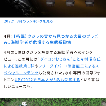
2022年3月のランキングを見る
4月：
【衝撃】クジラの胃から見つかる大量のプラご
み。海獣学者が危惧する生態系破壊
4月の１位はクジラを解剖する海獣学者へのインタ
ビュー。この月には
“ダイコンおじさん”こと今村昭彦氏
による連載第１弾
や
フリーダイバー・篠宮龍三によるス
ペシャルコンテンツ
も公開された。水中専門の国際フォ
トコン
UPY2022で日本人が3名も受賞する
という喜ば
しいニュースも。