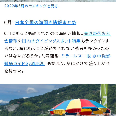
2022年5月のランキングを見る
6月：
日本全国の海開き情報まとめ
6月にもっとも読まれたのは海開き情報。
海辺の花火大
会情報
や
国内のダイビングスポット特集
もランクインす
るなど、海に行くことが待ちきれない読者も多かったの
ではないだろうか。人気連載「
ミラーレス一眼 水中撮影
徹底ガイドby清水淳
」も始まり、夏にかけて盛り上がり
を見せた。