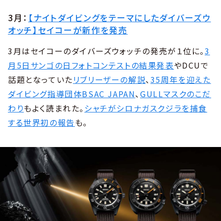
3月：
【ナイトダイビングをテーマにしたダイバーズウ
オッチ】セイコーが新作を発売
3月はセイコーのダイバーズウォッチの発売が１位に。
3
月5日サンゴの日フォトコンテストの結果発表
やDCUで
話題となっていた
リブリーザーの解説
、
35周年を迎えた
ダイビング指導団体BSAC JAPAN
、
GULLマスクのこだ
わり
もよく読まれた。
シャチがシロナガスクジラを捕食
する世界初の報告
も。