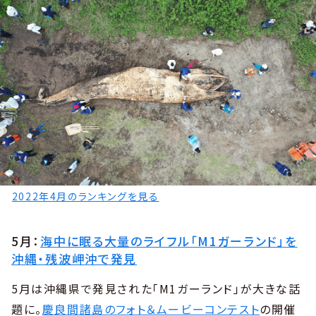
2022年4月のランキングを見る
5月：
海中に眠る大量のライフル「M1ガーランド」を
沖縄・残波岬沖で発見
5月は沖縄県で発見された「M1ガーランド」が大きな話
題に。
慶良間諸島のフォト＆ムービーコンテスト
の開催