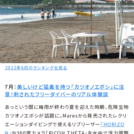
2022年6月のランキングを見る
7月：
美しいけど猛毒を持つ「カツオノエボシ」に注
意！刺されたフリーダイバーのリアル体験談
あっという間に梅雨が終わり夏を迎えた時期、危険生物
カツオノエボシが話題に。Maresから発売されたレクリ
エーションダイビングで使えるリブリーザー
「HORIZO
N」
や360度カメラ「RICOH THETA」を水中で浮力調整