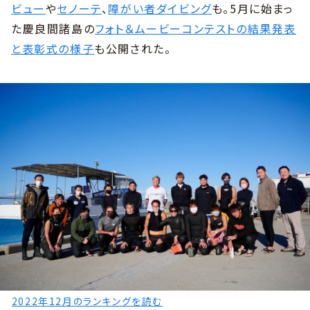
ビュー
や
セノーテ
、
障がい者ダイビング
も。5月に始まっ
た慶良間諸島の
フォト＆ムービーコンテストの結果発表
と表彰式の様子
も公開された。
2022年12月のランキングを読む