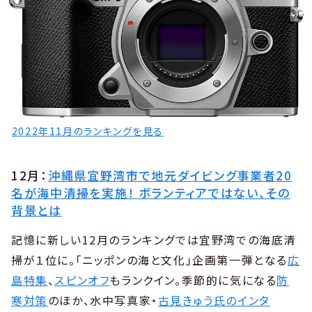
2022年11月のランキングを見る
12月：
沖縄県宜野湾市で地元ダイビング事業者20
名が海中清掃を実施！ ボランティアではない、その
背景とは
記憶に新しい12月のランキングでは宜野湾での海底清
掃が１位に。「ニッポンの海と文化」企画第一弾となる
広
島特集
、
スピンオフ
もランクイン。季節的に気になる
防
寒対策
のほか、水中写真家・
古見きゅう氏のインタ