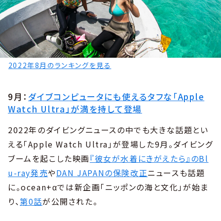
2022年8月のランキングを見る
9月：
ダイブコンピュータにも使えるタフな「Apple
Watch Ultra」が満を持して登場
2022年のダイビングニュースの中でも大きな話題とい
える「Apple Watch Ultra」が登場した9月。ダイビング
ブームを起こした映画
『彼女が水着にきがえたら』のBl
u-ray発売
や
DAN JAPANの保険改正
ニュースも話題
に。ocean+αでは新企画「ニッポンの海と文化」が始ま
り、
第0話
が公開された。