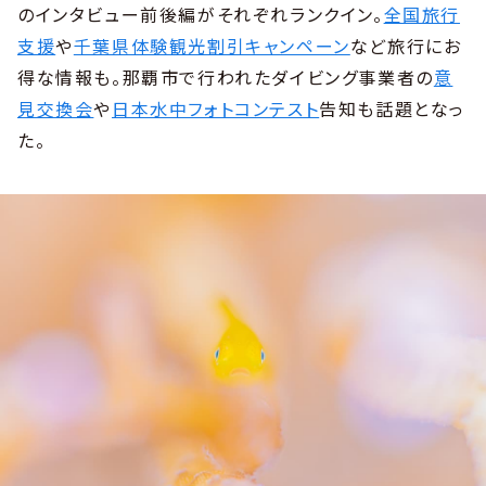
のインタビュー前後編がそれぞれランクイン。
全国旅行
支援
や
千葉県体験観光割引キャンペーン
など旅行にお
得な情報も。那覇市で行われたダイビング事業者の
意
見交換会
や
日本水中フォトコンテスト
告知も話題となっ
た。