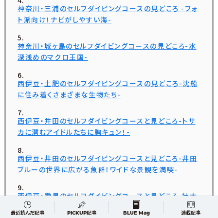
神奈川・三浦のセルフダイビングコースの見どころ -フォ
ト派向け！ナビがしやすい海-
神奈川・城ヶ島のセルフダイビングコースの見どころ-水
深浅めのマクロ王国-
西伊豆・土肥のセルフダイビングコースの見どころ-沈船
に住み着くさまざまな生物たち-
西伊豆・井田のセルフダイビングコースと見どころ-トサ
カに潜むアイドルたちに胸キュン！-
西伊豆・井田のセルフダイビングコースと見どころ-井田
ブルーの世界に広がる魚群！ワイドな景観を満喫-
西伊豆・雲見のセルフダイビングコースと見どころ-壮大
な地形を豊富なコース取りで楽しむ-
最近読んだ記事
PICKUP記事
BLUE Mag
連載記事