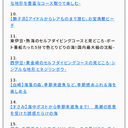
な地形を豊富なコース取りで楽しむ-
【獅子浜】アイドルからレアものまで潜む、お宝満載ビー
チ
東伊豆・熱海のセルフダイビングコースと見どころ-ボー
ト乗船たった5分で色とりどりの海！国内最大級の沈船-
西伊豆・黄金崎のセルフダイビングコースの見どころ-シ
ンプルな地形とネジリンボウ-
【白崎】海藻の森、季節来遊魚など、季節感あふれる海を
楽しめる
【すさみ】海中ポストから季節来遊魚まで！ 黒潮の恩恵
を受けた誘惑だらけの海