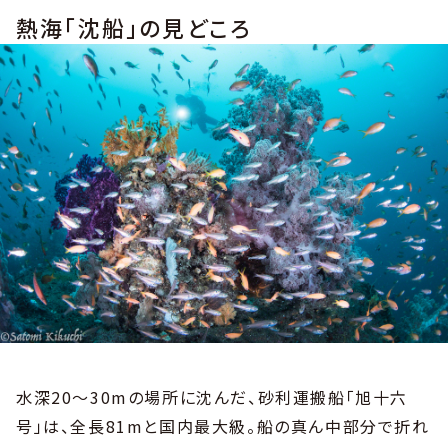
熱海「沈船」の見どころ
水深20〜30mの場所に沈んだ、砂利運搬船「旭十六
号」は、全長81mと国内最大級。船の真ん中部分で折れ