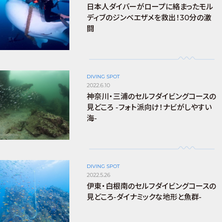
日本人ダイバーがロープに絡まったモル
ディブのジンベエザメを救出！30分の激
闘
DIVING SPOT
2022.6.10
神奈川・三浦のセルフダイビングコースの
見どころ -フォト派向け！ナビがしやすい
海-
DIVING SPOT
2022.5.26
伊東・白根南のセルフダイビングコースの
見どころ-ダイナミックな地形と魚群-