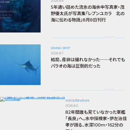
2026.8.8
5年通い詰めた流氷の海――水中写真家・茂
野優太氏が写真集『レプンユカラ 北の
海に伝わる物語』8月8日刊行
DIVING SPOT
2026.8.7
結局、産卵は撮れなかった──それでも
パラオの海は圧倒的だった
VOICE/REVIEWS
2026.8.6
82年間誰も見ていなかった軍艦
「長良」へ。水中探検家・伊左治佳
孝が語る、水深100m・162分の