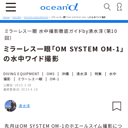
Home
>
DIVING
>
DIVING EQUIPMENT
>
ミラーレス一眼「OM SYSTEM OM-1」の水中ワイド撮影
ミラーレス一眼 水中撮影徹底ガイドby清水淳（第10
回）
ミラーレス一眼「OM SYSTEM OM-1」
の水中ワイド撮影
DIVING EQUIPMENT
|
OMS
|
沖縄
|
清水淳
|
特集
|
水中
撮影
|
ミラーレス一眼
|
OM-1
公開日：
2023.3.28
最終更新日：
2023.4.19
清水淳
先月はOM SYSTEM OM-1のホエールスイム撮影につ