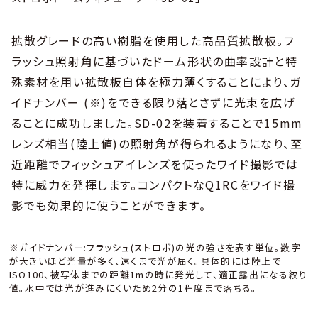
拡散グレードの高い樹脂を使用した高品質拡散板。フ
ラッシュ照射角に基づいたドーム形状の曲率設計と特
殊素材を用い拡散板自体を極力薄くすることにより、ガ
イドナンバー (※)をできる限り落とさずに光束を広げ
ることに成功しました。SD-02を装着することで15mm
レンズ相当(陸上値)の照射角が得られるようになり、至
近距離でフィッシュアイレンズを使ったワイド撮影では
特に威力を発揮します。コンパクトなQ1RCをワイド撮
影でも効果的に使うことができます。
※ガイドナンバー:フラッシュ(ストロボ)の光の強さを表す単位。数字
が大きいほど光量が多く、遠くまで光が届く。具体的には陸上で
ISO100、被写体までの距離1mの時に発光して、適正露出になる絞り
値。水中では光が進みにくいため2分の1程度まで落ちる。