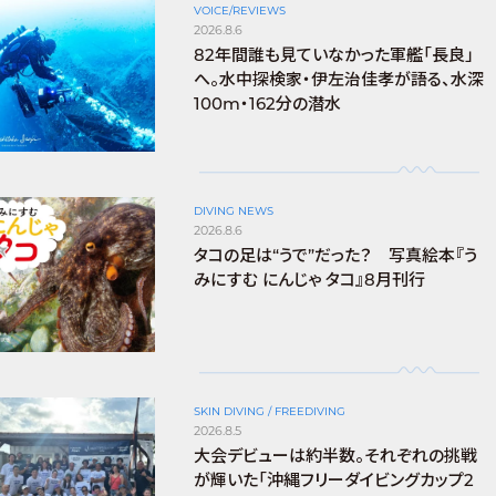
VOICE/REVIEWS
2026.8.6
82年間誰も見ていなかった軍艦「長良」
へ。水中探検家・伊左治佳孝が語る、水深
100m・162分の潜水
DIVING NEWS
2026.8.6
タコの足は“うで”だった？ 写真絵本『う
みにすむ にんじゃ タコ』8月刊行
SKIN DIVING / FREEDIVING
2026.8.5
大会デビューは約半数。それぞれの挑戦
が輝いた「沖縄フリーダイビングカップ2