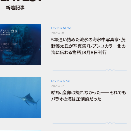
新着記事
DIVING NEWS
2026.8.8
5年通い詰めた流氷の海――水中写真家・茂
野優太氏が写真集『レプンユカラ 北の
海に伝わる物語』8月8日刊行
DIVING SPOT
2026.8.7
結局、産卵は撮れなかった──それでも
パラオの海は圧倒的だった