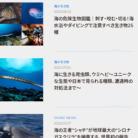
海の生き物
2023.08.02
海の危険生物図鑑｜刺す・咬む・切る！海
水浴やダイビングで注意すべき生き物25
種
海の生き物
2024.07.24
海に生きる爬虫類、ウミヘビ～ユニーク
な生態や日本で見られる種類、遭遇時の
対処法まで～
DIVING NEWS
2022.03.07
海の王者“シャチ”が地球最大の“シロナ
ガスクジラ”を捕食する、世界初の報告