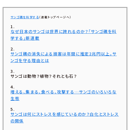
サンゴ礁を科学する
（連載トップページへ）
なぜ日本のサンゴは世界に誇れるのか？「サンゴ礁を科
学する」新連載
サンゴ礁の消失による損害は年間に推定2兆円以上。サ
ンゴを守る理由とは
サンゴは動物？植物？それとも石？
増える、集まる、食べる、攻撃する…サンゴのいろいろな
生態
サンゴは何にストレスを感じているのか？白化とストレス
の関係