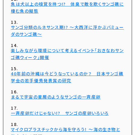
魚は犬以上の嗅覚を持つ!? 体臭で敵を欺くサンゴ礁に
棲む魚の擬態
サンゴ分類のルネサンス期!? ～大西洋に浮かぶバミュー
ダのサンゴ礁～
楽しみながら環境について考えるイベント「おきなわサン
ゴ礁ウィーク」開催
40年前の沖縄は今どうなっているのか？ 日本サンゴ礁
学会の若手優秀発表賞の研究
まるで宇宙の星屑のようなサンゴの一斉産卵
一斉産卵だけじゃない!? サンゴの産卵いろいろ
マイクロプラスチックから海を守ろう！ ～海の生き物と