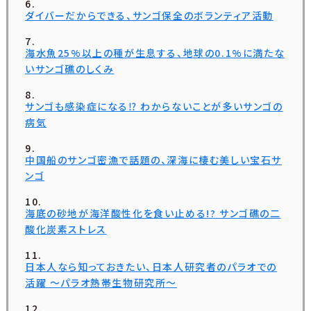
ダイバーだからできる、サンゴ保全のボランティア活動
海水魚25%以上の種が生息する、地球の0.1%に満たな
いサンゴ礁のしくみ
サンゴも感染症になる⁉ わからないことが多いサンゴの
病気
中国船のサンゴ密漁で話題の、深海に棲む美しい宝石サ
ンゴ
海底の砂地が海洋酸性化を食い止める!? サンゴ礁の二
酸化炭素ストレス
日本人なら知っておきたい、日本人研究者のパラオでの
活躍 ～パラオ熱帯生物研究所～