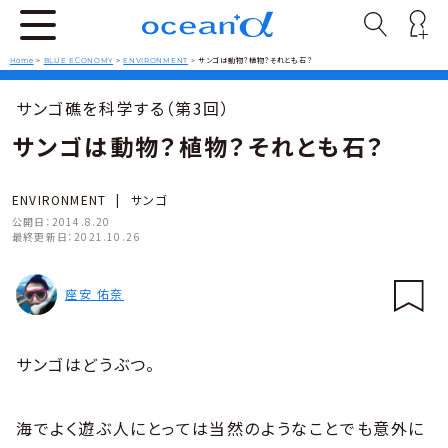
Home
>
BLUE ECONOMY
>
ENVIRONMENT
>
サンゴは動物？植物？それとも石？
サンゴ礁を科学する（第3回）
サンゴは動物？植物？それとも石？
ENVIRONMENT
|
サンゴ
公開日：
2014.8.20
最終更新日：
2021.10.26
座安 佑奈
サンゴはどうぶつ。
海でよく遊ぶ人にとっては当然のようなことでも意外に