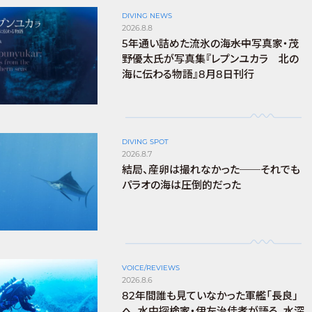
DIVING NEWS
2026.8.8
5年通い詰めた流氷の海――水中写真家・茂
野優太氏が写真集『レプンユカラ 北の
海に伝わる物語』8月8日刊行
DIVING SPOT
2026.8.7
結局、産卵は撮れなかった──それでも
パラオの海は圧倒的だった
VOICE/REVIEWS
2026.8.6
82年間誰も見ていなかった軍艦「長良」
へ。水中探検家・伊左治佳孝が語る、水深