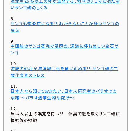
海水魚25%以上の種が生息する、地球の0.1%に満たな
いサンゴ礁のしくみ
サンゴも感染症になる⁉ わからないことが多いサンゴの
病気
中国船のサンゴ密漁で話題の、深海に棲む美しい宝石サ
ンゴ
海底の砂地が海洋酸性化を食い止める!? サンゴ礁の二
酸化炭素ストレス
日本人なら知っておきたい、日本人研究者のパラオでの
活躍 ～パラオ熱帯生物研究所～
魚は犬以上の嗅覚を持つ!? 体臭で敵を欺くサンゴ礁に
棲む魚の擬態