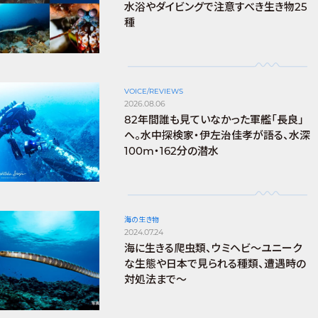
水浴やダイビングで注意すべき生き物25
種
VOICE/REVIEWS
2026.08.06
82年間誰も見ていなかった軍艦「長良」
へ。水中探検家・伊左治佳孝が語る、水深
100m・162分の潜水
海の生き物
2024.07.24
海に生きる爬虫類、ウミヘビ～ユニーク
な生態や日本で見られる種類、遭遇時の
対処法まで～