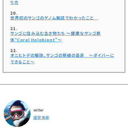
り方
世界初のサンゴのゲノム解読でわかったこと
サンゴに住み込む生き物たち ～健康なサンゴ群
体“Coral Holobiont”～
オニヒトデの駆除、サンゴの移植の是非 ～ダイバーに
できること～
writer
座安 佑奈