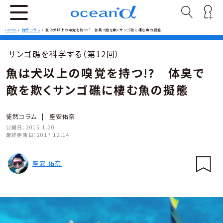
Home
>
徒然コラム
>
魚は犬以上の嗅覚を持つ!? 体臭で敵を欺くサンゴ礁に棲む魚の擬態
サンゴ礁を科学する（第12回）
魚は犬以上の嗅覚を持つ!? 体臭で
敵を欺くサンゴ礁に棲む魚の擬態
徒然コラム
|
座安佑奈
公開日：
2015.1.20
最終更新日：
2017.12.14
座安 佑奈