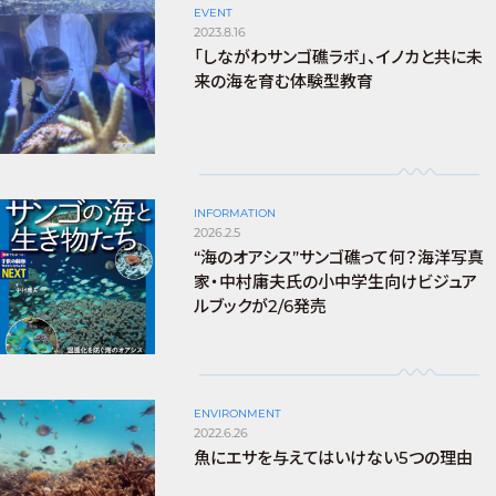
EVENT
2023.8.16
「しながわサンゴ礁ラボ」、イノカと共に未
来の海を育む体験型教育
INFORMATION
2026.2.5
“海のオアシス”サンゴ礁って何？海洋写真
家・中村庸夫氏の小中学生向けビジュア
ルブックが2/6発売
ENVIRONMENT
2022.6.26
魚にエサを与えてはいけない5つの理由