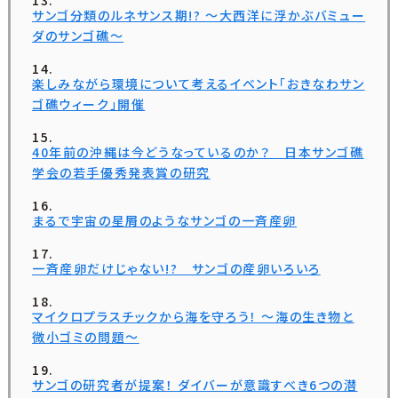
サンゴ分類のルネサンス期!? ～大西洋に浮かぶバミュー
ダのサンゴ礁～
楽しみながら環境について考えるイベント「おきなわサン
ゴ礁ウィーク」開催
40年前の沖縄は今どうなっているのか？ 日本サンゴ礁
学会の若手優秀発表賞の研究
まるで宇宙の星屑のようなサンゴの一斉産卵
一斉産卵だけじゃない!? サンゴの産卵いろいろ
マイクロプラスチックから海を守ろう！ ～海の生き物と
微小ゴミの問題～
サンゴの研究者が提案！ ダイバーが意識すべき6つの潜