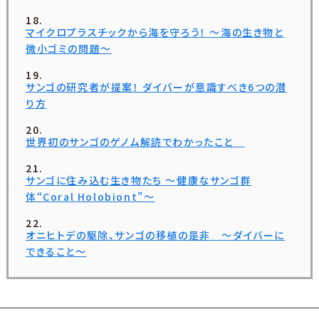
マイクロプラスチックから海を守ろう！ ～海の生き物と
微小ゴミの問題～
サンゴの研究者が提案！ ダイバーが意識すべき6つの潜
り方
世界初のサンゴのゲノム解読でわかったこと
サンゴに住み込む生き物たち ～健康なサンゴ群
体“Coral Holobiont”～
オニヒトデの駆除、サンゴの移植の是非 ～ダイバーに
できること～