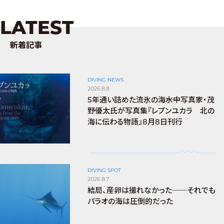
LATEST
新着記事
DIVING NEWS
2026.8.8
5年通い詰めた流氷の海――水中写真家・茂
野優太氏が写真集『レプンユカラ 北の
海に伝わる物語』8月8日刊行
DIVING SPOT
2026.8.7
結局、産卵は撮れなかった──それでも
パラオの海は圧倒的だった