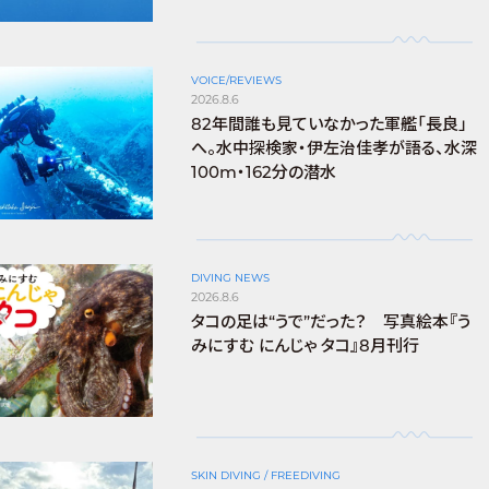
VOICE/REVIEWS
2026.8.6
82年間誰も見ていなかった軍艦「長良」
へ。水中探検家・伊左治佳孝が語る、水深
100m・162分の潜水
DIVING NEWS
2026.8.6
タコの足は“うで”だった？ 写真絵本『う
みにすむ にんじゃ タコ』8月刊行
SKIN DIVING / FREEDIVING