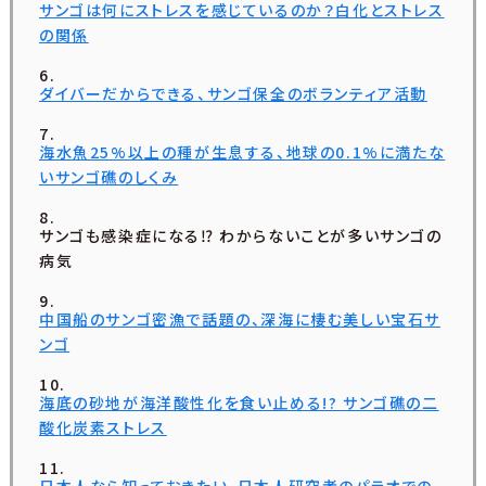
サンゴは何にストレスを感じているのか？白化とストレス
の関係
ダイバーだからできる、サンゴ保全のボランティア活動
海水魚25%以上の種が生息する、地球の0.1%に満たな
いサンゴ礁のしくみ
サンゴも感染症になる⁉ わからないことが多いサンゴの
病気
中国船のサンゴ密漁で話題の、深海に棲む美しい宝石サ
ンゴ
海底の砂地が海洋酸性化を食い止める!? サンゴ礁の二
酸化炭素ストレス