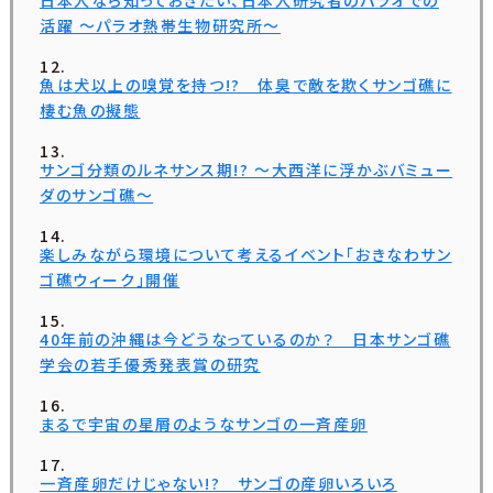
日本人なら知っておきたい、日本人研究者のパラオでの
活躍 ～パラオ熱帯生物研究所～
魚は犬以上の嗅覚を持つ!? 体臭で敵を欺くサンゴ礁に
棲む魚の擬態
サンゴ分類のルネサンス期!? ～大西洋に浮かぶバミュー
ダのサンゴ礁～
楽しみながら環境について考えるイベント「おきなわサン
ゴ礁ウィーク」開催
40年前の沖縄は今どうなっているのか？ 日本サンゴ礁
学会の若手優秀発表賞の研究
まるで宇宙の星屑のようなサンゴの一斉産卵
一斉産卵だけじゃない!? サンゴの産卵いろいろ