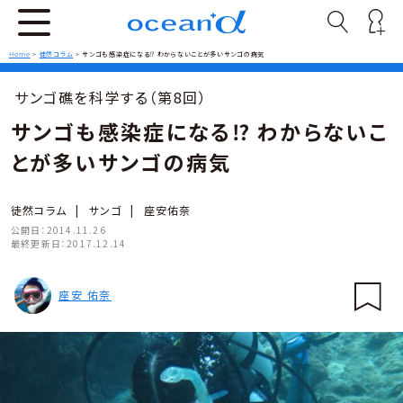
Home
>
徒然コラム
>
サンゴも感染症になる⁉ わからないことが多いサンゴの病気
サンゴ礁を科学する（第8回）
サンゴも感染症になる⁉ わからないこ
とが多いサンゴの病気
徒然コラム
|
サンゴ
|
座安佑奈
公開日：
2014.11.26
最終更新日：
2017.12.14
座安 佑奈