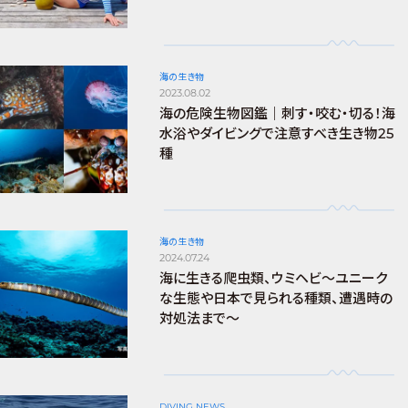
海の生き物
2023.08.02
海の危険生物図鑑｜刺す・咬む・切る！海
水浴やダイビングで注意すべき生き物25
種
海の生き物
2024.07.24
海に生きる爬虫類、ウミヘビ～ユニーク
な生態や日本で見られる種類、遭遇時の
対処法まで～
DIVING NEWS